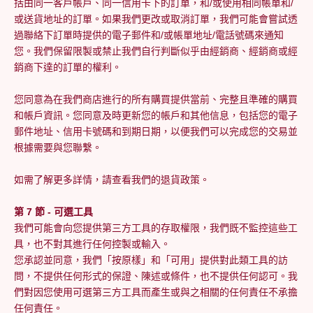
括由同一客戶帳戶、同一信用卡下的訂單，和/或使用相同帳單和/
或送貨地址的訂單。如果我們更改或取消訂單，我們可能會嘗試透
過聯絡下訂單時提供的電子郵件和/或帳單地址/電話號碼來通知
您。我們保留限製或禁止我們自行判斷似乎由經銷商、經銷商或經
銷商下達的訂單的權利。
您同意為在我們商店進行的所有購買提供當前、完整且準確的購買
和帳戶資訊。您同意及時更新您的帳戶和其他信息，包括您的電子
郵件地址、信用卡號碼和到期日期，以便我們可以完成您的交易並
根據需要與您聯繫。
如需了解更多詳情，請查看我們的退貨政策。
第 7 節 - 可選工具
我們可能會向您提供第三方工具的存取權限，我們既不監控這些工
具，也不對其進行任何控製或輸入。
您承認並同意，我們「按原樣」和「可用」提供對此類工具的訪
問，不提供任何形式的保證、陳述或條件，也不提供任何認可。我
們對因您使用可選第三方工具而產生或與之相關的任何責任不承擔
任何責任。