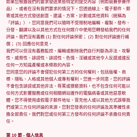
如果您根據我們的要求發送某些特定的提交內容（例如競賽參賽作
品），或者在沒有我們要求的情況下，您透過線上、電子郵件、郵
寄或其他方式發送創意、建議、方案、計劃或其他資料（統稱為
「評論」），您同意我們可以隨時不受限制地編輯、複製、發布、
分發、翻譯以及以其他方式在任何媒介中使用您轉發給我們的任何
評論。我們沒有義務 (1) 對任何評論保密； (2) 對任何評論進行補
償； (3) 回應任何意見。
我們可以但沒有義務監控、編輯或刪除我們自行判斷為非法、攻擊
性、威脅性、誹謗性、誹謗性、色情、淫穢或其他令人反感或違反
任何一方知識產權或本條款的內容。
您同意您的評論不會侵犯任何第三方的任何權利，包括版權、商
標、隱私、人格或其他個人或專有權利。您進一步同意，您的評論
不會包含誹謗或其他非法、辱罵或猥褻資料，也不包含任何可能以
任何方式影響服務或任何相關網站運作的電腦病毒或其他惡意軟
體。您不得使用虛假電子郵件地址、冒充他人或以其他方式誤導我
們或第三方任何評論的來源。您對您發表的任何評論及其準確性承
擔全部責任。我們對您或任何第三方發布的任何評論不承擔任何責
任。
第 10 節 - 個人信息