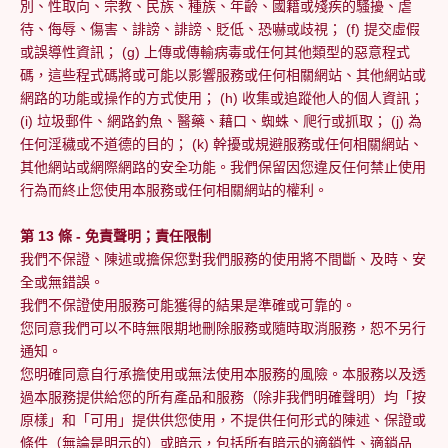
別、性取向、宗教、民族、種族、年齡、國籍或殘疾的騷擾、虐
待、侮辱、傷害、誹謗、誹謗、貶低、恐嚇或歧視； (f) 提交虛假
或誤導性資訊； (g) 上傳或傳輸病毒或任何其他類型的惡意程式
碼，這些程式碼將或可能以影響服務或任何相關網站、其他網站或
網路的功能或操作的方式使用； (h) 收集或追蹤他人的個人資訊；
(i) 垃圾郵件、網路釣魚、醫藥、藉口、蜘蛛、爬行或抓取； (j) 為
任何淫穢或不道德的目的； (k) 幹擾或規避服務或任何相關網站、
其他網站或網際網路的安全功能。我們保留因您違反任何禁止使用
行為而終止您使用本服務或任何相關網站的權利。
第 13 條 - 免責聲明；責任限制
我們不保證、陳述或擔保您對我們服務的使用將不間斷、及時、安
全或無錯誤。
我們不保證使用服務可能獲得的結果是準確或可靠的。
您同意我們可以不時無限期地刪除服務或隨時取消服務，恕不另行
通知。
您明確同意自行承擔使用或無法使用本服務的風險。本服務以及透
過本服務提供給您的所有產品和服務（除非我們明確聲明）均「按
原樣」和「可用」提供供您使用，不提供任何形式的陳述、保證或
條件（無論是明示的）或暗示，包括所有暗示的適銷性、適銷品