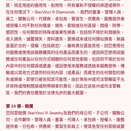
質、特定用途的適用性、耐用性、所有權和不侵權的保證或條件。
在任何情況下，StarVinci
® Diamonds
、我們的董事、管理人員、
員工、關聯公司、代理商、承包商、實習生、供應商、服務提供者
或授權人均不對任何傷害、損失、索賠或任何直接、間接、附帶、
懲罰性、任何類型的特殊或後果性損害，包括但不限於利潤損失、
收入損失、儲蓄損失、資料遺失、更換成本或任何類似損害，無論
是基於合約、侵權（包括疏忽）、嚴格責任還是其他，因您使用任
何服務或使用該服務購買的任何產品而產生的，或因與您使用該服
務或任何產品以任何方式相關的任何其他索賠，包括但不限於任何
內容中的任何錯誤或遺漏，或因使用本服務或透過本服務發佈、傳
輸或以其他方式提供的任何內容（或產品）而產生的任何類型的損
失或損害，即使已被告知其可能性。由於某些州或司法管轄區不允
許排除或限制間接或附帶損害的責任，因此在這些州或司法管轄
區，我們的責任應限於法律允許的最大範圍。
第 14 條 - 賠償
您同意賠償 StarVinci
® Jewelry
及我們的母公司、子公司、關聯公
司、合作夥伴、管理人員、董事、代理人、承包商、授權人、服務
提供者、分包商、供應商、實習生和員工，使其免受任何索賠或要