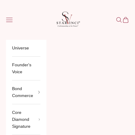
跳至內容
StarVinci®
選單
搜尋
購物車
Universe
Founder's
Voice
Bond
Commerce
Core
Diamond
Signature